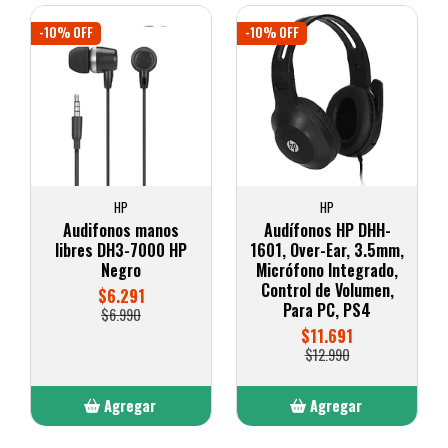
-10% OFF
-10% OFF
HP
HP
Audifonos manos
Audífonos HP DHH-
libres DH3-7000 HP
1601, Over-Ear, 3.5mm,
Negro
Micrófono Integrado,
Control de Volumen,
$6.291
Para PC, PS4
$6.990
$11.691
$12.990
Agregar
Agregar
Añadido
Añadido