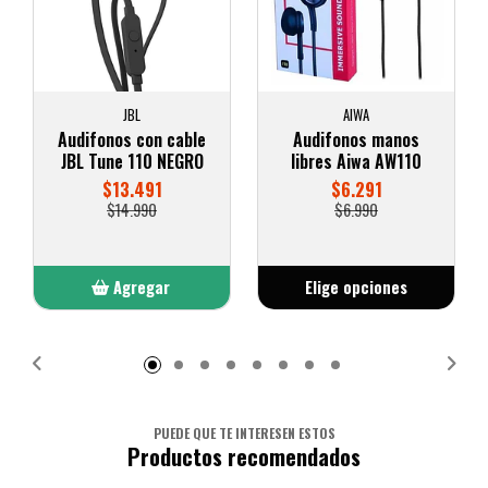
JBL
AIWA
Audifonos con cable
Audifonos manos
JBL Tune 110 NEGRO
libres Aiwa AW110
$13.491
$6.291
$14.990
$6.990
Agregar
Elige opciones
Añadido
PUEDE QUE TE INTERESEN ESTOS
Productos recomendados