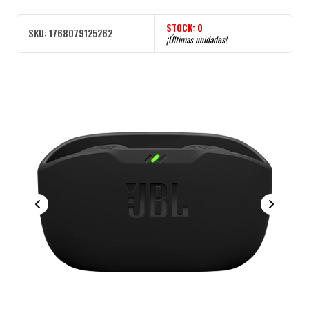
STOCK:
0
SKU:
1768079125262
¡Últimas unidades!