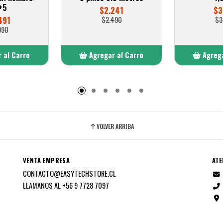
+5
$2.241
$3
491
$2.490
$3
990
 al Carro
Agregar al Carro
Agrega
adido
Añadido
A
VOLVER ARRIBA
VENTA EMPRESA
ATE
CONTACTO@EASYTECHSTORE.CL
LLAMANOS AL +56 9 7728 7097