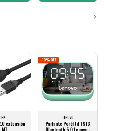
ñadido
Añadido
-10% OFF
LINK
LENOVO
2.0 extensión
Parlante Portátil TS13
8 MT
Bluetooth 5.0 Lenovo -