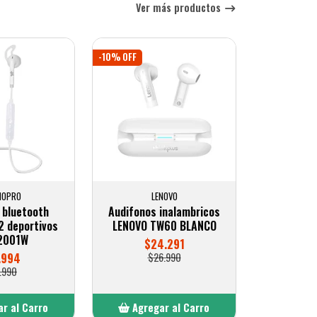
Ver más productos
-10% OFF
IOPRO
LENOVO
 bluetooth
Audifonos inalambricos
2 deportivos
LENOVO TW60 BLANCO
2001W
$24.291
.994
$26.990
.990
r al Carro
Agregar al Carro