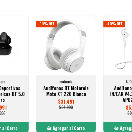
-10% OFF
-40% OFF
opro
motorola
AUD
Deportivos
Audífonos BT Motorola
Audífono
ricos BT 5.0
Moto XT 220 Blanco
IN/EAR V4.
ro
AP0
$31.491
991
$34.990
$5
990
$9
 al Carro
Agregar al Carro
Agrega