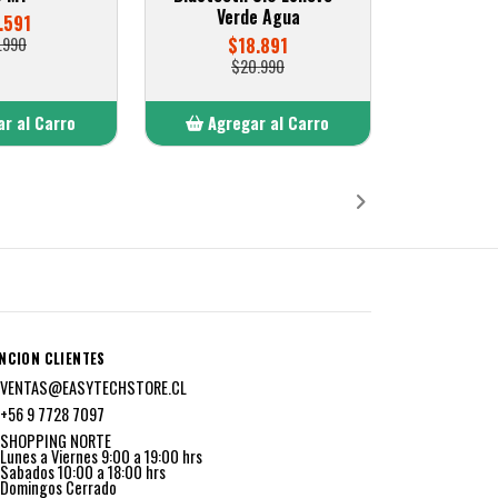
Verde Agua
.591
.990
$18.891
$20.990
r al Carro
Agregar al Carro
ñadido
Añadido
NCION CLIENTES
VENTAS@EASYTECHSTORE.CL
+56 9 7728 7097
SHOPPING NORTE
Lunes a Viernes 9:00 a 19:00 hrs
Sabados 10:00 a 18:00 hrs
Domingos Cerrado