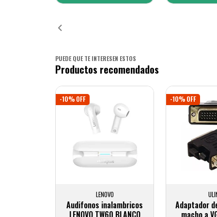
Añadido
Añ
PUEDE QUE TE INTERESEN ESTOS
Productos recomendados
-10% OFF
-10% OFF
LENOVO
ULI
Audifonos inalambricos
Adaptador de
LENOVO TW60 BLANCO
macho a V