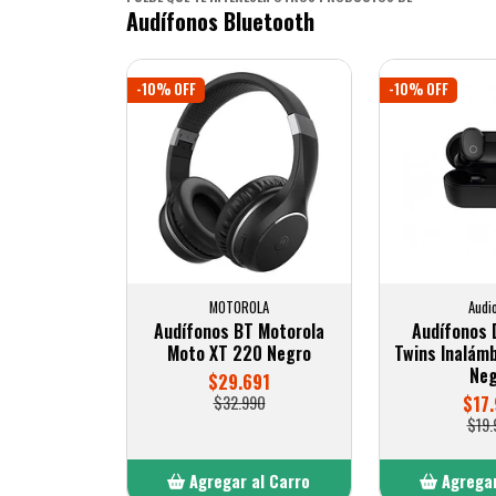
Audífonos Bluetooth
-10% OFF
-10% OFF
MOTOROLA
Audi
Audífonos BT Motorola
Audífonos 
Moto XT 220 Negro
Twins Inalámb
Neg
$29.691
$32.990
$17.
$19.
Agregar al Carro
Agregar