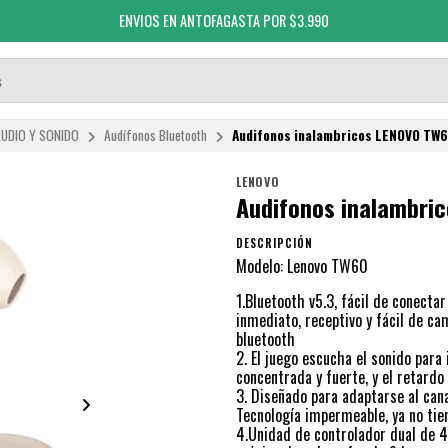
ENVIOS EN ANTOFAGASTA POR $3.990
UDIO Y SONIDO
Audífonos Bluetooth
Audifonos inalambricos LENOVO TW
LENOVO
Audifonos inalambr
DESCRIPCIÓN
Modelo: Lenovo TW60
1.Bluetooth v5.3, fácil de conecta
inmediato, receptivo y fácil de ca
bluetooth
2. El juego escucha el sonido para 
concentrada y fuerte, y el retardo
3. Diseñado para adaptarse al canal
Tecnología impermeable, ya no tie
4.Unidad de controlador dual de 4