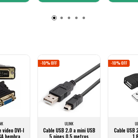
adido
Añadido
A
-10% OFF
-10% OFF
NK
ULINK
U
 video DVI-I
Cable USB 2.0 a mini USB
Cable USB 
GA hembra
5 pines 0.5 metros
1,