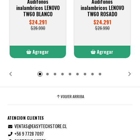
Audifonos
Audifonos
inalambricos LENOVO
inalambricos LENOVO
TW60 BLANCO
TW60 ROSADO
$24.291
$24.291
$26.990
$26.990
Agregar
Agregar
Añadido
Añadido
VOLVER ARRIBA
ATENCION CLIENTES
VENTAS@EASYTECHSTORE.CL
+56 9 7728 7097