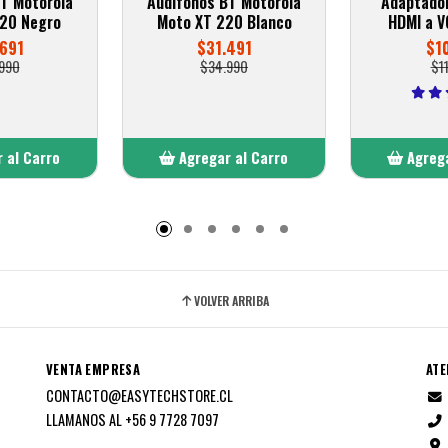
T Motorola
Audífonos BT Motorola
Adaptado
20 Negro
Moto XT 220 Blanco
HDMI a V
691
$31.491
$1
990
$34.990
$1
 al Carro
Agregar al Carro
Agrega
adido
Añadido
A
VOLVER ARRIBA
VENTA EMPRESA
ATE
CONTACTO@EASYTECHSTORE.CL
LLAMANOS AL +56 9 7728 7097