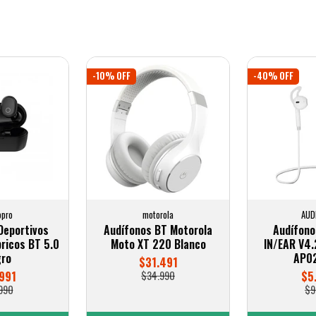
-10% OFF
-40% OFF
opro
motorola
AUD
Deportivos
Audífonos BT Motorola
Audífono
ricos BT 5.0
Moto XT 220 Blanco
IN/EAR V4.
ro
AP0
$31.491
991
$34.990
$5
990
$9