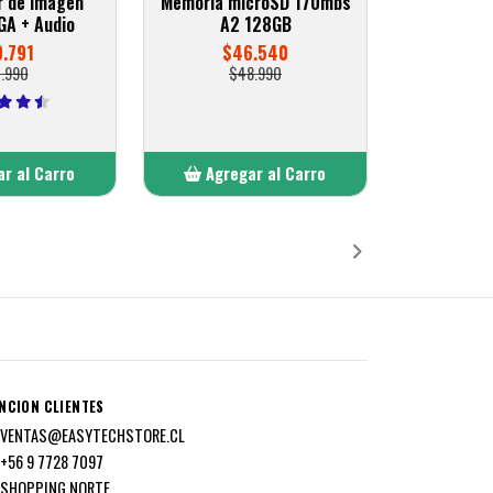
r de imagen
Memoria microSD 170mbs
GA + Audio
A2 128GB
0.791
$46.540
1.990
$48.990
r al Carro
Agregar al Carro
ñadido
Añadido
NCION CLIENTES
VENTAS@EASYTECHSTORE.CL
+56 9 7728 7097
SHOPPING NORTE