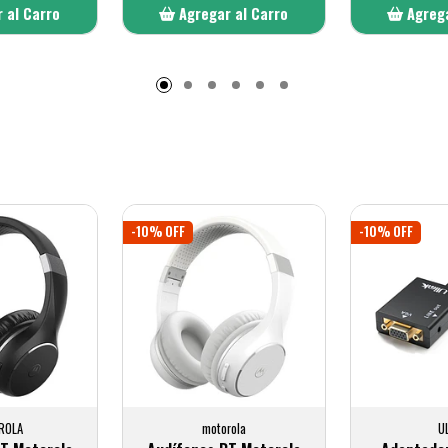
 al Carro
Agregar al Carro
Agrega
adido
Añadido
A
-10% OFF
-10% OFF
ROLA
motorola
U