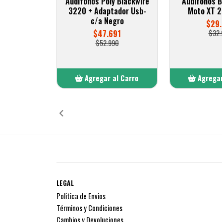
Audífonos Poly Blackwire
Audífonos B
3220 + Adaptador Usb-
Moto XT 2
c/a Negro
$29.
$47.691
$32.
$52.990
Agregar al Carro
Agregar
Añadido
Añ
LEGAL
Politica de Envios
Términos y Condiciones
Cambios y Devoluciones