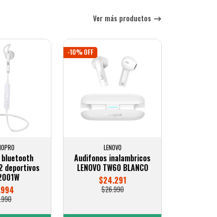
Ver más productos
-10% OFF
IOPRO
LENOVO
 bluetooth
Audifonos inalambricos
2 deportivos
LENOVO TW60 BLANCO
2001W
$24.291
.994
$26.990
.990