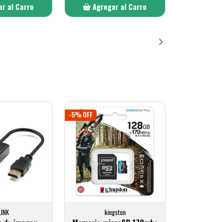
r al Carro
Agregar al Carro
ñadido
Añadido
-5% OFF
LINK
kingston