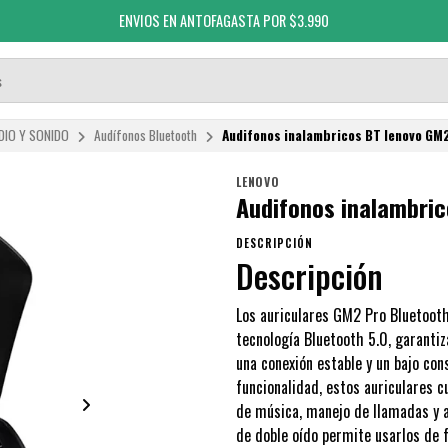
ENVIOS EN ANTOFAGASTA POR $3.990
DIO Y SONIDO
Audífonos Bluetooth
Audifonos inalambricos BT lenovo GM
LENOVO
Audifonos inalambri
DESCRIPCIÓN
Descripción
Los auriculares GM2 Pro Bluetooth
tecnología Bluetooth 5.0, garanti
una conexión estable y un bajo co
funcionalidad, estos auriculares cu
de música, manejo de llamadas y a
de doble oído permite usarlos de 