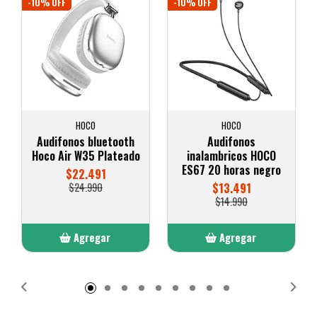
-10% OFF
-10% OFF
HOCO
HOCO
Audifonos bluetooth
Audifonos
Hoco Air W35 Plateado
inalambricos HOCO
ES67 20 horas negro
$22.491
$24.990
$13.491
$14.990
Agregar
Agregar
Añadido
Añadido