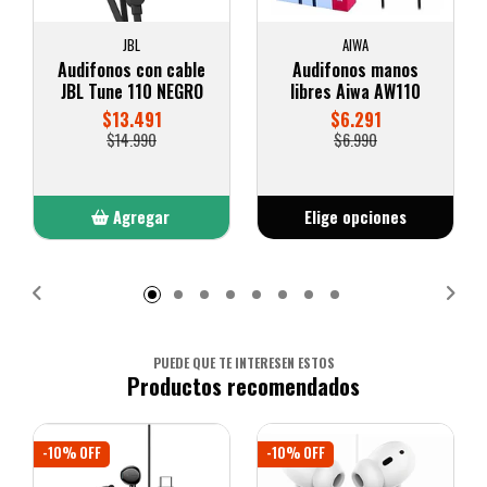
JBL
AIWA
Audifonos con cable
Audifonos manos
JBL Tune 110 NEGRO
libres Aiwa AW110
$13.491
$6.291
$14.990
$6.990
Agregar
Elige opciones
Añadido
PUEDE QUE TE INTERESEN ESTOS
Productos recomendados
-10% OFF
-10% OFF