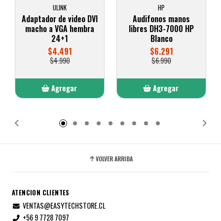
ULINK
HP
Adaptador de video DVI
Audifonos manos
macho a VGA hembra
libres DH3-7000 HP
24+1
Blanco
$4.491
$6.291
$4.990
$6.990
Agregar
Agregar
Añadido
Añadido
VOLVER ARRIBA
ATENCION CLIENTES
VENTAS@EASYTECHSTORE.CL
+56 9 7728 7097