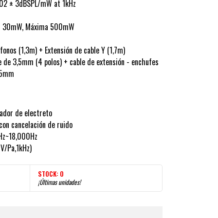
: 102 ± 3dBSPL/mW at 1kHz
nal 30mW, Máxima 500mW
ífonos (1,3m) + Extensión de cable Y (1,7m)
e de 3,5mm (4 polos) + cable de extensión - enchufes
3,5mm
ador de electreto
 con cancelación de ruido
0Hz~18,000Hz
1V/Pa,1kHz)
STOCK:
0
¡Últimas unidades!