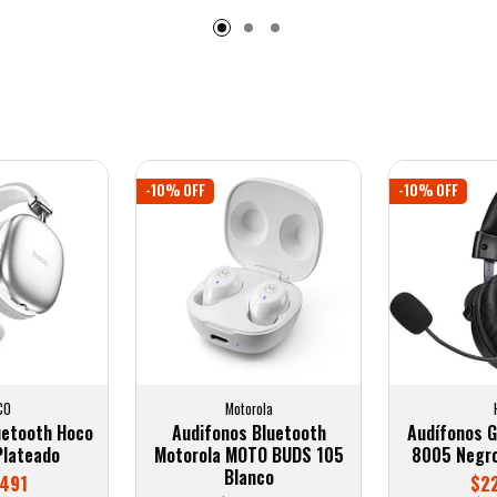
-10% OFF
-10% OFF
CO
Motorola
uetooth Hoco
Audifonos Bluetooth
Audífonos 
Plateado
Motorola MOTO BUDS 105
8005 Negro
Blanco
.491
$22