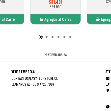
990
$31.491
$2
$34.990
 al Carro
Agregar al Carro
Agrega
adido
Añadido
A
VOLVER ARRIBA
VENTA EMPRESA
ATE
CONTACTO@EASYTECHSTORE.CL
LLAMANOS AL +56 9 7728 7097