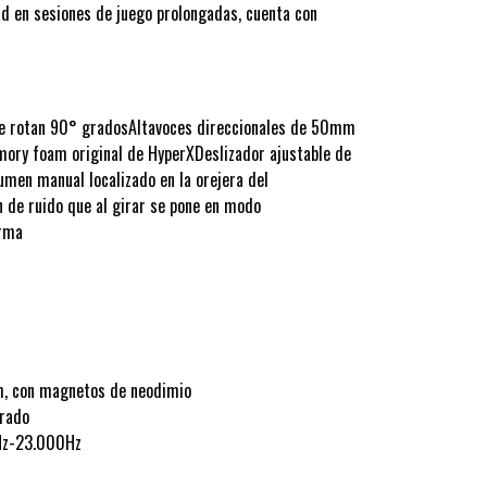
d en sesiones de juego prolongadas, cuenta con
que rotan 90° gradosAltavoces direccionales de 50mm
mory foam original de HyperXDeslizador ajustable de
umen manual localizado en la orejera del
 de ruido que al girar se pone en modo
orma
m, con magnetos de neodimio
rrado
8Hz-23.000Hz