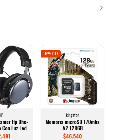
-5% OFF
HP
kingston
Gamer Hp Dhe-
Memoria microSD 170mbs
 Con Luz Led
A2 128GB
.491
$46.540