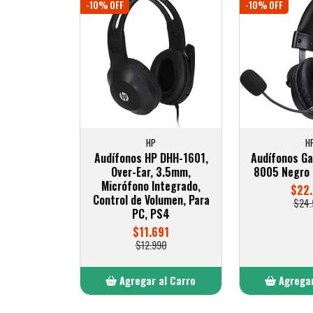
-10% OFF
-10% OFF
HP
H
Audífonos HP DHH-1601,
Audífonos Ga
Over-Ear, 3.5mm,
8005 Negro 
Micrófono Integrado,
$22
Control de Volumen, Para
$24.
PC, PS4
$11.691
$12.990
Agregar al Carro
Agregar
Añadido
Añ