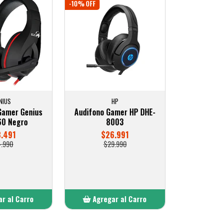
-10% OFF
NIUS
HP
Gamer Genius
Audifono Gamer HP DHE-
0 Negro
8003
3.491
$26.991
4.990
$29.990
r al Carro
Agregar al Carro
ñadido
Añadido