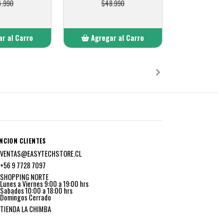
4.990
$48.990
r al Carro
Agregar al Carro
ñadido
Añadido
NCION CLIENTES
VENTAS@EASYTECHSTORE.CL
+56 9 7728 7097
SHOPPING NORTE
Lunes a Viernes 9:00 a 19:00 hrs
Sabados 10:00 a 18:00 hrs
Domingos Cerrado
TIENDA LA CHIMBA