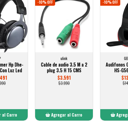
-10% OFF
-10% OFF
P
ulink
GE
mer Hp Dhe-
Cable de audio 3.5 M a 2
Audifonos 
Con Luz Led
plug 3.5 H 15 CMS
HS-G56
.491
$3.591
$1
990
$3.990
$1
 al Carro
Agregar al Carro
Agrega
adido
Añadido
A