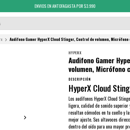
ENVIOS EN ANTOFAGASTA POR $3.990
rx
Audifono Gamer HyperX Cloud Stinger, Control de volumen, Micrófono 
HYPERX
Audifono Gamer Hyper
volumen, Micrófono 
DESCRIPCIÓN
HyperX Cloud Sting
Los audífonos HyperX Cloud Sting
ligera, calidad de sonido superio
resultan cómodos en tu cuello y l
mejor ajuste. Sus altavoces direc
dentro del oído para una mayor pre