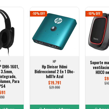
-10% OFF
-10% OFF
P
HP
Soporte ma
P DHH-1601,
Hp Divisor Hdmi
ventilaci
, 3.5mm,
Bidireccional 2 En 1 Dhc-
HOCO n
Integrado,
hd01v Azul
$9
olumen, Para
$19.791
$1
PS4
$21.990
691
990