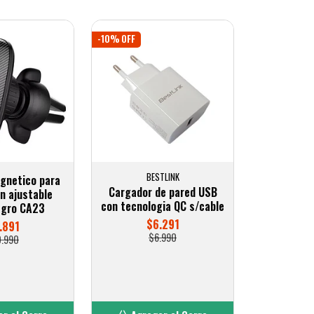
-10% OFF
BESTLINK
gnetico para
Cargador de pared USB
on ajustable
con tecnologia QC s/cable
egro CA23
$6.291
.891
$6.990
0.990