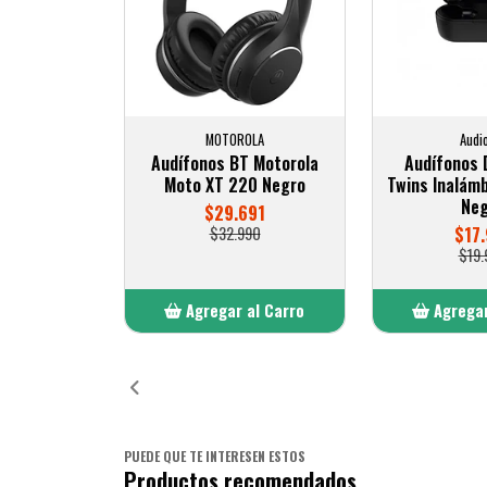
MOTOROLA
Audi
Audífonos BT Motorola
Audífonos 
Moto XT 220 Negro
Twins Inalámb
Neg
$29.691
$32.990
$17.
$19.
Agregar al Carro
Agregar
Añadido
Añ
PUEDE QUE TE INTERESEN ESTOS
Productos recomendados