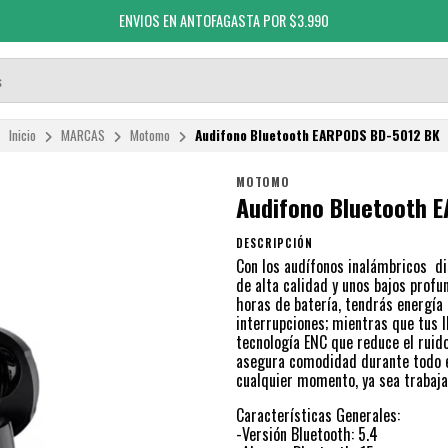
ENVIOS EN ANTOFAGASTA POR $3.990
Inicio
MARCAS
Motomo
Audifono Bluetooth EARPODS BD-5012 BK
MOTOMO
Audifono Bluetooth 
DESCRIPCIÓN
Con los audífonos inalámbricos di
de alta calidad y unos bajos profu
horas de batería, tendrás energía 
interrupciones; mientras que tus 
tecnología ENC que reduce el ruid
asegura comodidad durante todo el
cualquier momento, ya sea trabaj
Características Generales:
-Versión Bluetooth: 5.4