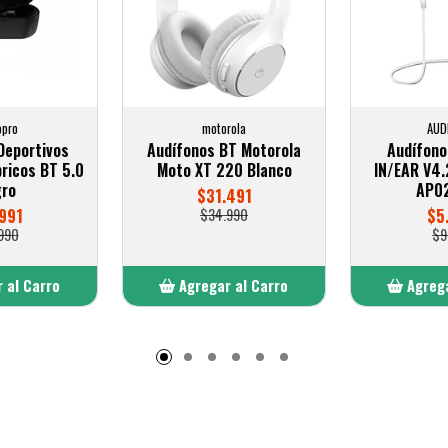
opro
motorola
AUD
Deportivos
Audífonos BT Motorola
Audífono
ricos BT 5.0
Moto XT 220 Blanco
IN/EAR V4.
ro
AP0
$31.491
991
$34.990
$5
990
$9
 al Carro
Agregar al Carro
Agrega
adido
Añadido
A