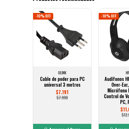
-10% OFF
-10% OFF
ULINK
H
Cable de poder para PC
Audífonos H
universal 3 metros
Over-Ear
Micrófono 
$7.191
Control de V
$7.990
PC, 
$11.
$12.