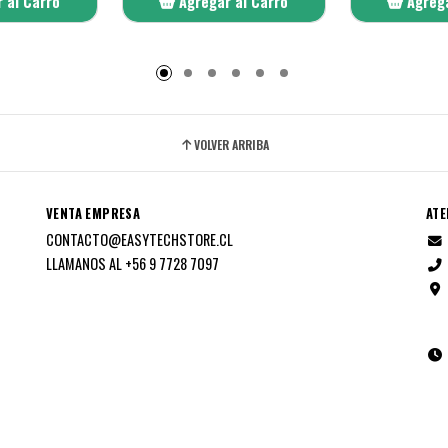
 al Carro
Agregar al Carro
Agrega
adido
Añadido
A
VOLVER ARRIBA
VENTA EMPRESA
ATE
CONTACTO@EASYTECHSTORE.CL
LLAMANOS AL +56 9 7728 7097