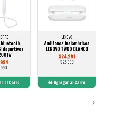
IOPRO
LENOVO
 bluetooth
Audifonos inalambricos
2 deportivos
LENOVO TW60 BLANCO
2001W
$24.291
.994
$26.990
.990
r al Carro
Agregar al Carro
ñadido
Añadido