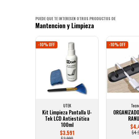
PUEDE QUE TE INTERESEN OTROS PRODUCTOS DE
Mantencion y Limpieza
-10% OFF
-10% OFF
UTEK
Tecn
Kit Limpieza Pantalla U-
ORGANIZADO
Tek LCD Antiestática
RAN
100ml
$4.
$3.591
$4.
$3.990