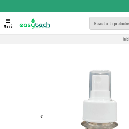
Menú
Inic