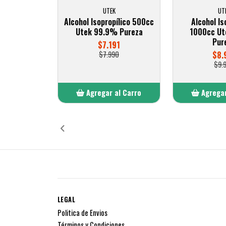
UTEK
UT
Alcohol Isopropílico 500cc
Alcohol Is
Utek 99.9% Pureza
1000cc U
Pur
$7.191
$7.990
$8.
$9.
Agregar al Carro
Agregar
Añadido
Añ
LEGAL
Politica de Envios
Términos y Condiciones