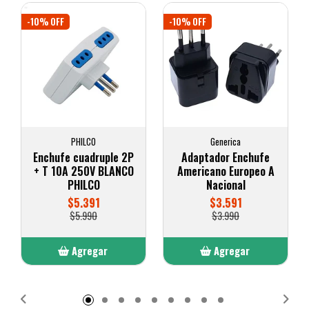
-10% OFF
-10% OFF
PHILCO
Generica
Enchufe cuadruple 2P
Adaptador Enchufe
+ T 10A 250V BLANCO
Americano Europeo A
PHILCO
Nacional
$5.391
$3.591
$5.990
$3.990
Agregar
Agregar
Añadido
Añadido