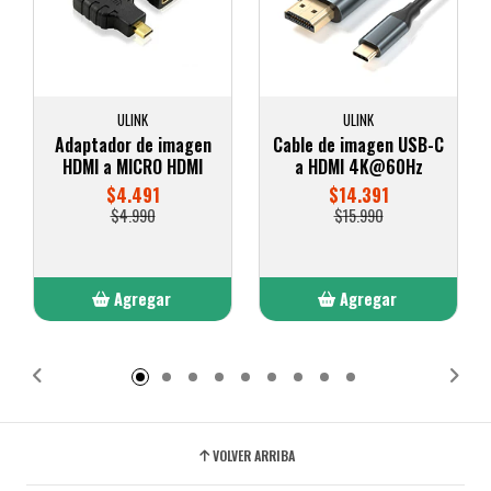
ULINK
ULINK
Adaptador de imagen
Cable de imagen USB-C
HDMI a MICRO HDMI
a HDMI 4K@60Hz
$4.491
$14.391
$4.990
$15.990
Agregar
Agregar
Añadido
Añadido
VOLVER ARRIBA