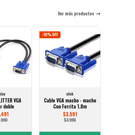
Ver más productos
-10% OFF
blue
ulink
LITTER VGA
Cable VGA macho - macho
or doble
Con Ferrita 1.8m
.491
$3.591
.990
$3.990