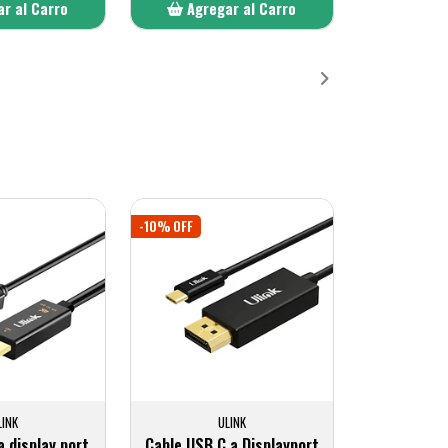
r al Carro
Agregar al Carro
ñadido
Añadido
-10% OFF
LINK
ULINK
a display port
Cable USB C a Displayport