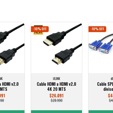
-10% OFF
-10% OFF
NK
ULINK
d
a HDMI v2.0
Cable HDMI a HDMI v2.0
Cable SP
 MTS
4K 20 MTS
divis
091
$26.091
$4
990
$28.990
$4