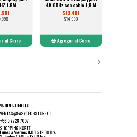
HZ 1.8M
4K 60Hz con cable 1,8 M
7.991
$13.491
9.990
$14.990
r al Carro
Agregar al Carro
ñadido
Añadido
NCION CLIENTES
VENTAS@EASYTECHSTORE.CL
+56 9 7728 7097
SHOPPING NORTE
Lunes a Viernes 9:00 a 19:00 hrs
Sabados 10:00 a 18:00 hrs