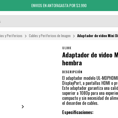
ENVIOS EN ANTOFAGASTA POR $3.990
ios y Perifericos
Cables y Perifericos de Imagen
Adaptador de video Mini 
ULINK
Adaptador de video M
hembra
DESCRIPCIÓN
El adaptador modelo UL-MDPHDMI, 
DisplayPort, a pantallas HDMI o p
Este adaptador garantiza una cali
superior a 1080p para una experien
compacto y sin necesidad de alimen
el desorden de cables.
Especificaciones: