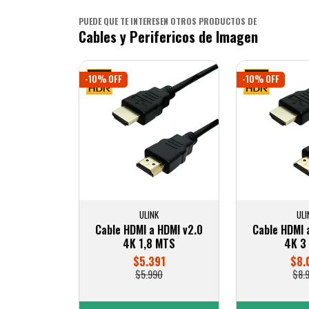
PUEDE QUE TE INTERESEN OTROS PRODUCTOS DE
Cables y Perifericos de Imagen
-10% OFF
-10% OFF
ULINK
ULI
Cable HDMI a HDMI v2.0
Cable HDMI 
4K 1,8 MTS
4K 3
$5.391
$8.
$5.990
$8.