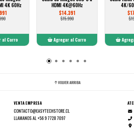
MI 4K 60Hz
HDMI 4K@60Hz
4K/60
991
$14.391
$1
990
$15.990
$1
 al Carro
Agregar al Carro
Agrega
adido
Añadido
A
VOLVER ARRIBA
VENTA EMPRESA
ATE
CONTACTO@EASYTECHSTORE.CL
LLAMANOS AL +56 9 7728 7097