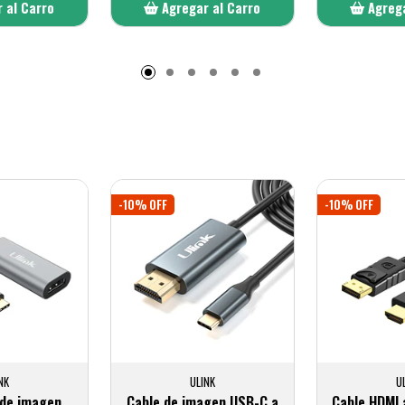
 al Carro
Agregar al Carro
Agrega
adido
Añadido
A
-10% OFF
-10% OFF
NK
ULINK
U
de imagen
Cable de imagen USB-C a
Cable HDMI 