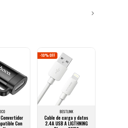
ñadido
Añadido
-10% OFF
OCO
BESTLINK
 Convertidor
Cable de carga y datos
patible Con
2.4A USB A LIGTHNING