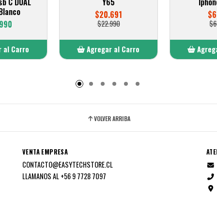
sb C DUAL
Y65
Iphon
Blanco
$20.691
$6
.990
$22.990
$6
 al Carro
Agregar al Carro
Agrega
adido
Añadido
A
VOLVER ARRIBA
VENTA EMPRESA
ATE
CONTACTO@EASYTECHSTORE.CL
LLAMANOS AL +56 9 7728 7097