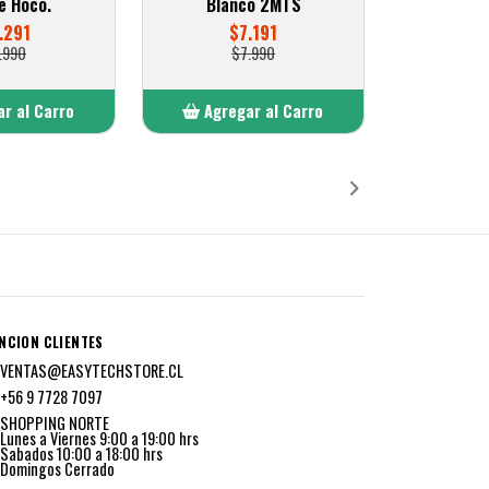
e Hoco.
Blanco 2MTS
.291
$7.191
.990
$7.990
r al Carro
Agregar al Carro
ñadido
Añadido
NCION CLIENTES
VENTAS@EASYTECHSTORE.CL
+56 9 7728 7097
SHOPPING NORTE
Lunes a Viernes 9:00 a 19:00 hrs
Sabados 10:00 a 18:00 hrs
Domingos Cerrado