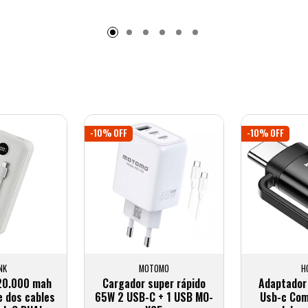
adido
Añadido
A
-10% OFF
-10% OFF
NK
MOTOMO
H
20.000 mah
Cargador super rápido
Adaptador
e dos cables
65W 2 USB-C + 1 USB MO-
Usb-c Com