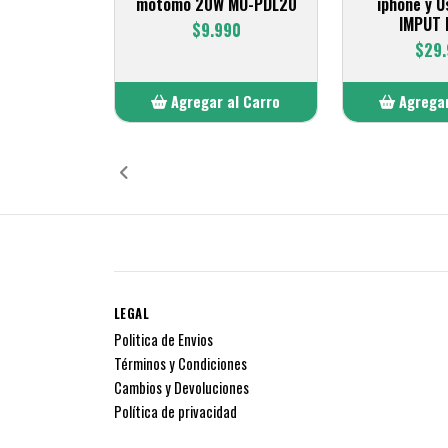
motomo 20W MO-PDL20
iphone y U
IMPUT 
$9.990
$29
Agregar al Carro
Agregar
Añadido
Añ
LEGAL
Politica de Envios
Términos y Condiciones
Cambios y Devoluciones
Política de privacidad