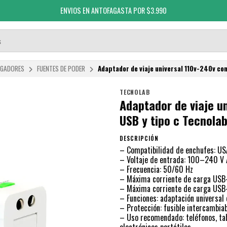
ENVIOS EN ANTOFAGASTA POR $3.990
RGADORES
FUENTES DE PODER
Adaptador de viaje universal 110v-240v co
TECNOLAB
Adaptador de viaje u
USB y tipo c Tecnola
DESCRIPCIÓN
– Compatibilidad de enchufes: US
– Voltaje de entrada: 100–240 V
– Frecuencia: 50/60 Hz
– Máxima corriente de carga USB-
– Máxima corriente de carga USB-
– Funciones: adaptación universal 
– Protección: fusible intercambia
– Uso recomendado: teléfonos, tab