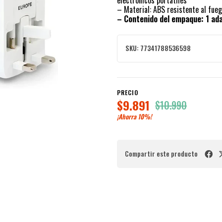
electrónicos portátiles
– Material: ABS resistente al fue
– Contenido del empaque: 1 ada
SKU:
77341788536598
PRECIO
$9.891
$10.990
¡Ahorra
10%
!
Compartir este producto