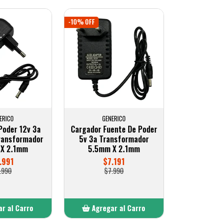
-10% OFF
ERICO
GENERICO
Poder 12v 3a
Cargador Fuente De Poder
ransformador
5v 3a Transformador
X 2.1mm
5.5mm X 2.1mm
.991
$7.191
.990
$7.990
r al Carro
Agregar al Carro