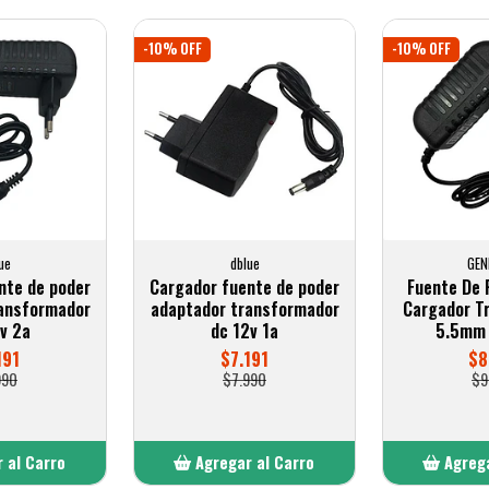
-10% OFF
-10% OFF
ue
dblue
GEN
nte de poder
Cargador fuente de poder
Fuente De 
ansformador
adaptador transformador
Cargador T
v 2a
dc 12v 1a
5.5mm 
191
$7.191
$8
990
$7.990
$9
 al Carro
Agregar al Carro
Agrega