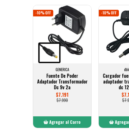
-10% OFF
-10% OFF
GENERICA
dbl
Fuente De Poder
Cargador fue
Adaptador Transformador
adaptador tr
Dc 9v 2a
dc 12
$7.191
$7.
$7.990
$7.
Agregar al Carro
Agregar