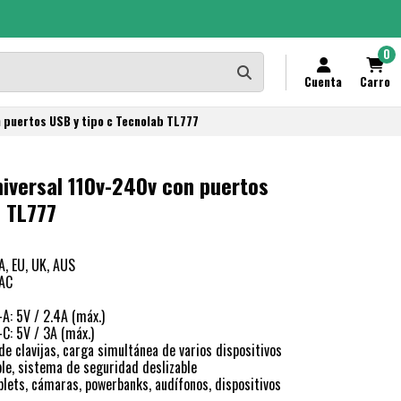
0
Cuenta
Carro
n puertos USB y tipo c Tecnolab TL777
niversal 110v-240v con puertos
b TL777
A, EU, UK, AUS
 AC
A: 5V / 2.4A (máx.)
C: 5V / 3A (máx.)
de clavijas, carga simultánea de varios dispositivos
ble, sistema de seguridad deslizable
lets, cámaras, powerbanks, audífonos, dispositivos