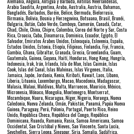
Alemania, Anguila, Antigua y Barbuda, Antillas Neerlandesas,
Arabia Saudita, Argentina, Aruba, Australia, Austria, Bahamas,
Bangladés, Barbados, Baréin, Belice, Bermuda, Bielorrusia,
Birmania, Bolivia, Bosnia y Herzegovina, Botsuana, Brasil, Brunéi,
Bulgaria, Bután, Cabo Verde, Camboya, Camerún, Canadá, Catar,
Chad, Chile, China, Chipre, Colombia, Corea del Norte y Sur, Costa
Rica, Croacia, Cuba, Dinamarca, Dominica, Ecuador, Egipto, El
Salvador, Emiratos Árabes Unidos, Eslovaquia, Eslovenia, España,
Estados Unidos, Estonia, Etiopía, Filipinas, Finlandia, Fiyi, Francia,
Gambia, Ghana, Gibraltar, Granada, Grecia, Groenlandia, Guam,
Guatemala, Guinea, Guyana, Haití, Honduras, Hong Kong, Hungría,
Indonesia, Irak, Irán, Irlanda, Isla de Man, Islas Caimán, Islas
Cook, Islas del Canal, Islas Malvinas, Islas Vírgenes, Italia,
Jamaica, Japón, Jordania, Kenia, Kiribati, Kuwait, Laos, Líbano,
Liberia, Lituania, Luxemburgo, Macao, Macedonia, Madagascar,
Malasia, Malaui, Maldivas, Malta, Marruecos, Mauricio, México,
Micronesia, Mónaco, Mongolia, Montenegro, Montserrat,
Mozambique, Nauru, Nicaragua, Níger, Nigeria, Noruega, Nueva
Caledonia, Nueva Zelanda, Omán, Pakistán, Panamá, Papúa Nueva
Guinea, Paraguay, Perú, Polonia, Portugal, Puerto Rico, Reino
Unido, República Checa, República del Congo, República
Dominicana, Ruanda, Rumania, Rusia, Samoa Americana, Samoa
Occidental, San Cristóbal y Nieves, San Vincente, Santa Lucía,
Seychelles, Sierra Leona, Singapur, Siria, Somalia, Sudáfrica,