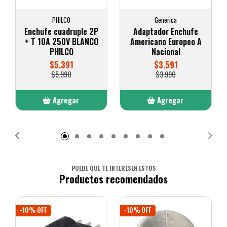
PHILCO
Generica
Enchufe cuadruple 2P
Adaptador Enchufe
+ T 10A 250V BLANCO
Americano Europeo A
PHILCO
Nacional
$5.391
$3.591
$5.990
$3.990
Agregar
Agregar
Añadido
Añadido
PUEDE QUE TE INTERESEN ESTOS
Productos recomendados
-10% OFF
-10% OFF