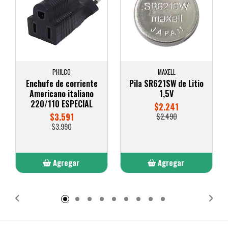
PHILCO
MAXELL
Enchufe de corriente
Pila SR621SW de Litio
Americano italiano
1,5V
220/110 ESPECIAL
$2.241
$3.591
$2.490
$3.990
Agregar
Agregar
Añadido
Añadido