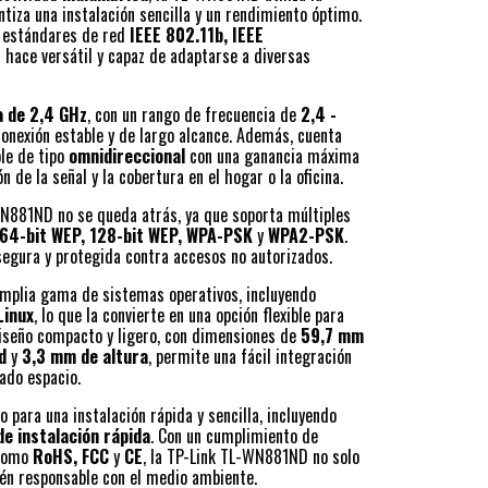
antiza una instalación sencilla y un rendimiento óptimo.
s estándares de red
IEEE 802.11b, IEEE
la hace versátil y capaz de adaptarse a diversas
a de 2,4 GHz
, con un rango de frecuencia de
2,4 -
conexión estable y de largo alcance. Además, cuenta
le de tipo
omnidireccional
con una ganancia máxima
n de la señal y la cobertura en el hogar o la oficina.
WN881ND no se queda atrás, ya que soporta múltiples
64-bit WEP, 128-bit WEP, WPA-PSK
y
WPA2-PSK
.
segura y protegida contra accesos no autorizados.
amplia gama de sistemas operativos, incluyendo
Linux
, lo que la convierte en una opción flexible para
iseño compacto y ligero, con dimensiones de
59,7 mm
d
y
3,3 mm de altura
, permite una fácil integración
ado espacio.
o para una instalación rápida y sencilla, incluyendo
de instalación rápida
. Con un cumplimiento de
 como
RoHS, FCC
y
CE
, la TP-Link TL-WN881ND no solo
ién responsable con el medio ambiente.