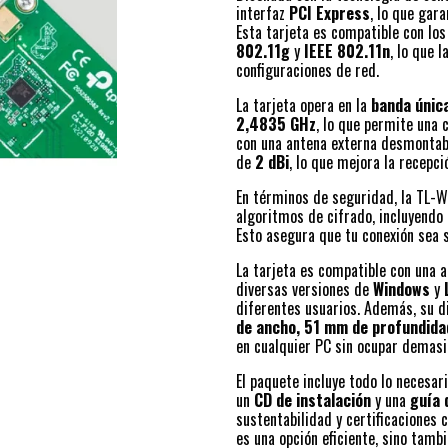
interfaz
PCI Express
, lo que gar
Esta tarjeta es compatible con lo
802.11g
y
IEEE 802.11n
, lo que 
configuraciones de red.
La tarjeta opera en la
banda únic
2,4835 GHz
, lo que permite una 
con una antena externa desmontab
de
2 dBi
, lo que mejora la recepció
En términos de seguridad, la TL-
algoritmos de cifrado, incluyendo
Esto asegura que tu conexión sea 
La tarjeta es compatible con una 
diversas versiones de
Windows
y
diferentes usuarios. Además, su d
de ancho, 51 mm de profundida
en cualquier PC sin ocupar demasi
El paquete incluye todo lo necesari
un
CD de instalación
y una
guía 
sustentabilidad y certificaciones
es una opción eficiente, sino tamb