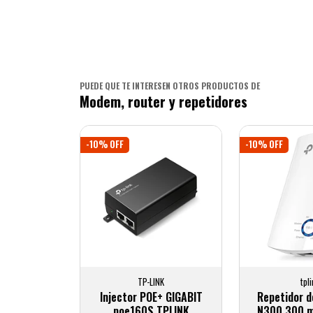
PUEDE QUE TE INTERESEN OTROS PRODUCTOS DE
Modem, router y repetidores
-10% OFF
-10% OFF
TP-LINK
tpl
Injector POE+ GIGABIT
Repetidor de
poe160S TPLINK
N300 300 m