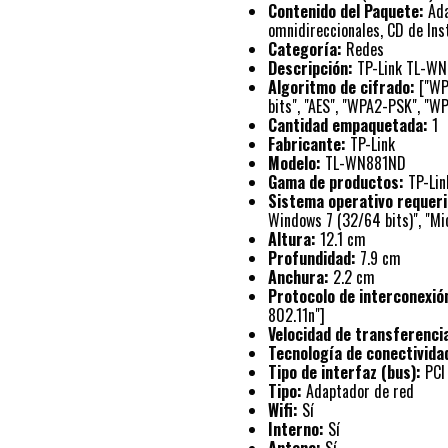
Contenido del Paquete:
Ada
omnidireccionales, CD de Inst
Categoría:
Redes
Descripción:
TP-Link TL-WN8
Algoritmo de cifrado:
["WPA
bits", "AES", "WPA2-PSK", "W
Cantidad empaquetada:
1
Fabricante:
TP-Link
Modelo:
TL-WN881ND
Gama de productos:
TP-Lin
Sistema operativo requeri
Windows 7 (32/64 bits)", "Mi
Altura:
12.1 cm
Profundidad:
7.9 cm
Anchura:
2.2 cm
Protocolo de interconexió
802.11n"]
Velocidad de transferenci
Tecnología de conectivida
Tipo de interfaz (bus):
PCI 
Tipo:
Adaptador de red
Wifi:
Sí
Interno:
Sí