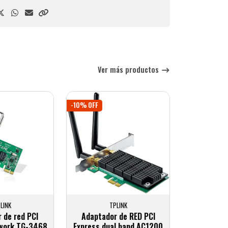
Ver más productos
-10% OFF
LINK
TPLINK
 de red PCI
Adaptador de RED PCI
twork TG-3468
Express dual band AC1200