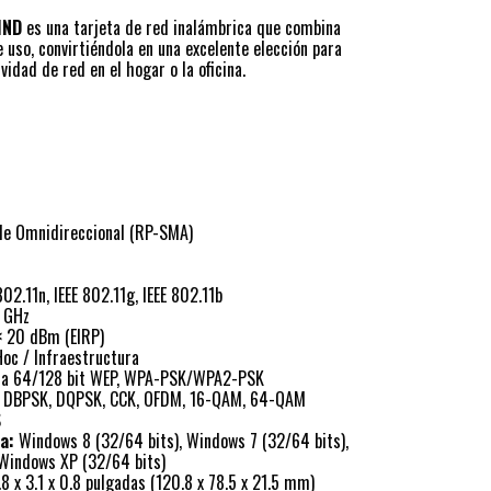
1ND
es una tarjeta de red inalámbrica que combina
e uso, convirtiéndola en una excelente elección para
idad de red en el hogar o la oficina.
e Omnidireccional (RP-SMA)
802.11n, IEEE 802.11g, IEEE 802.11b
 GHz
 20 dBm (EIRP)
c / Infraestructura
a 64/128 bit WEP, WPA-PSK/WPA2-PSK
DBPSK, DQPSK, CCK, OFDM, 16-QAM, 64-QAM
S
a:
Windows 8 (32/64 bits), Windows 7 (32/64 bits),
 Windows XP (32/64 bits)
8 x 3.1 x 0.8 pulgadas (120.8 x 78.5 x 21.5 mm)