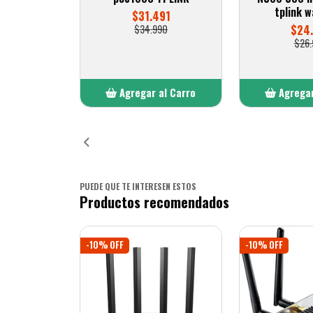
tplink 
$31.491
$34.990
$24
$26.
Agregar al Carro
Agregar
Añadido
Añ
PUEDE QUE TE INTERESEN ESTOS
Productos recomendados
-10% OFF
-10% OFF