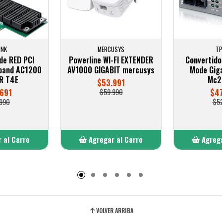
INK
MERCUSYS
TP
de RED PCI
Powerline WI-FI EXTENDER
Convertido
 band AC1200
AV1000 GIGABIT mercusys
Mode Giga
R T4E
Mc2
$53.991
691
$59.990
$47
990
$5
 al Carro
Agregar al Carro
Agrega
adido
Añadido
A
VOLVER ARRIBA