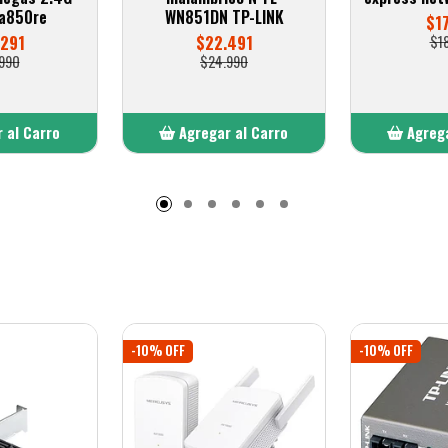
wa850re
WN851DN TP-LINK
$1
.291
$22.491
$1
990
$24.990
 al Carro
Agregar al Carro
Agrega
adido
Añadido
A
-10% OFF
-10% OFF