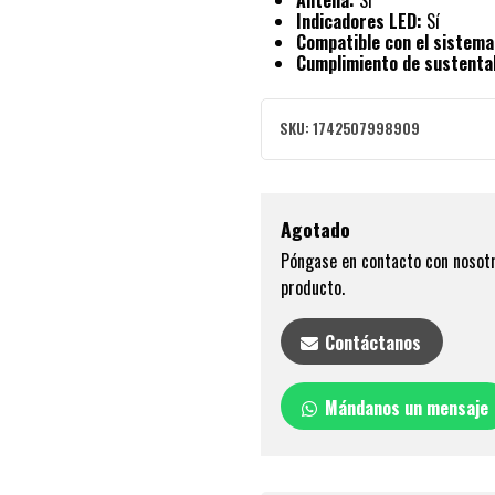
Antena:
Sí
Indicadores LED:
Sí
Compatible con el sistema
Cumplimiento de sustentab
SKU:
1742507998909
Agotado
Póngase en contacto con nosotr
producto.
Contáctanos
Mándanos un mensaje