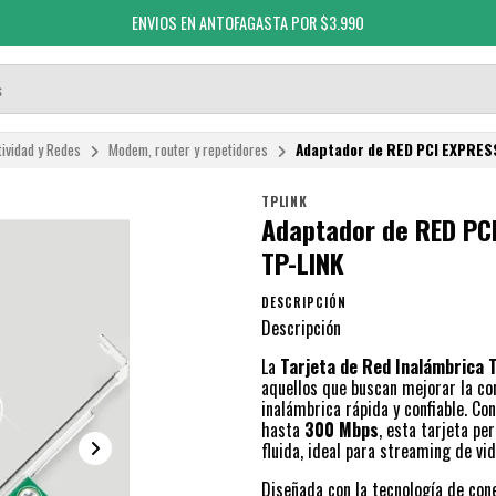
ENVIOS EN ANTOFAGASTA POR $3.990
ividad y Redes
Modem, router y repetidores
Adaptador de RED PCI EXPRES
TPLINK
Adaptador de RED PC
TP-LINK
DESCRIPCIÓN
Descripción
La
Tarjeta de Red Inalámbrica
aquellos que buscan mejorar la co
inalámbrica rápida y confiable. Co
hasta
300 Mbps
, esta tarjeta pe
fluida, ideal para streaming de vi
Diseñada con la tecnología de con