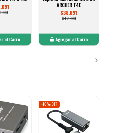
ARCHER T4E
7.091
8.990
$38.691
$42.990
r al Carro
Agregar al Carro
ñadido
Añadido
-10% OFF