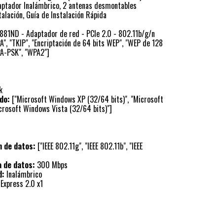
ptador Inalámbrico, 2 antenas desmontables
alación, Guía de Instalación Rápida
81ND - Adaptador de red - PCIe 2.0 - 802.11b/g/n
", "TKIP", "Encriptación de 64 bits WEP", "WEP de 128
PA-PSK", "WPA2"]
k
do:
["Microsoft Windows XP (32/64 bits)", "Microsoft
crosoft Windows Vista (32/64 bits)"]
n de datos:
["IEEE 802.11g", "IEEE 802.11b", "IEEE
a de datos:
300 Mbps
d:
Inalámbrico
Express 2.0 x1