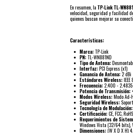
En resumen, la
TP-Link TL-WN88
velocidad, seguridad y facilidad d
quienes buscan mejorar su conectiv
Características:
Marca:
TP-Link
PN:
TL-WN881ND
Tipo de Antena:
Desmontabl
Interfaz:
PCI Express (x1)
Ganancia de Antena:
2 dBi
Estándares Wireless:
IEEE 
Frecuencia:
2.400 - 2.4835
Potencia de Transmisión:
<
Modos Wireless:
Modo Ad-Ho
Seguridad Wireless:
Soport
Tecnología de Modulación:
Certificación:
CE, FCC, RoH
Requerimientos de Sistem
Windows Vista (32/64 bits),
Dimensiones:
(W X D X H) 4.