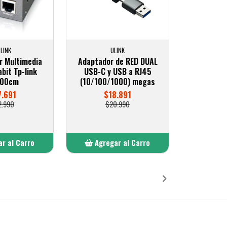
LINK
ULINK
r Multimedia
Adaptador de RED DUAL
bit Tp-link
USB-C y USB a RJ45
00cm
(10/100/1000) megas
.691
$18.891
2.990
$20.990
r al Carro
Agregar al Carro
ñadido
Añadido