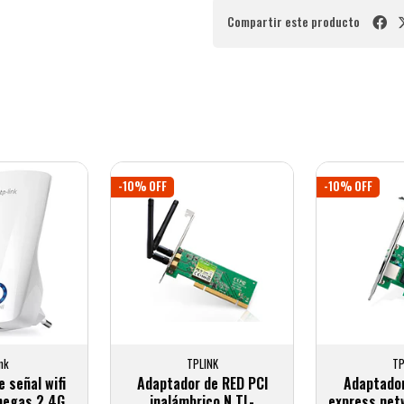
Compartir este producto
-10% OFF
-10% OFF
ink
TPLINK
TP
 señal wifi
Adaptador de RED PCI
Adaptador
egas 2.4G
inalámbrico N TL-
express ne