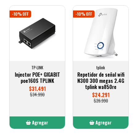
-10% OFF
-10% OFF
TP-LINK
tplink
Injector POE+ GIGABIT
Repetidor de señal wifi
poe160S TPLINK
N300 300 megas 2.4G
tplink wa850re
$31.491
$34.990
$24.291
$26.990
Agregar
Agregar
Añadido
Añadido