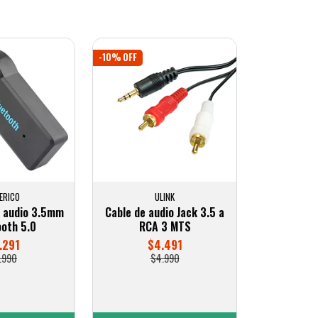
-10% OFF
ERICO
ULINK
e audio 3.5mm
Cable de audio Jack 3.5 a
ooth 5.0
RCA 3 MTS
.291
$4.491
.990
$4.990