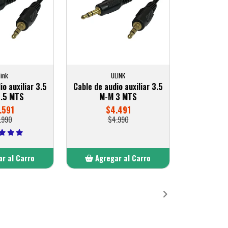
link
ULINK
io auxiliar 3.5
Cable de audio auxiliar 3.5
1.5 MTS
M-M 3 MTS
.591
$4.491
.990
$4.990
r al Carro
Agregar al Carro
ñadido
Añadido