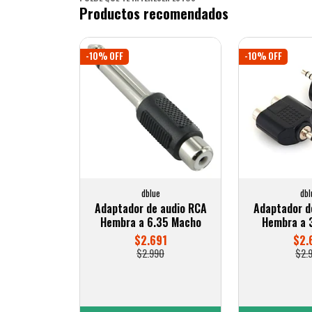
Productos recomendados
-10% OFF
-10% OFF
dblue
dbl
Adaptador de audio RCA
Adaptador d
Hembra a 6.35 Macho
Hembra a 
$2.691
$2.
$2.990
$2.