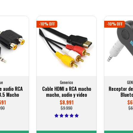
-10% OFF
-10% OFF
ue
Generico
GEN
e audio RCA
Cable HDMI a RCA macho
Receptor d
3.5 Macho
macho, audio y video
Bluet
691
$8.991
$6
990
$9.990
$6