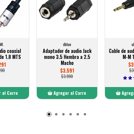
NK
dblue
u
dio coaxial
Adaptador de audio Jack
Cable de aud
de 1.8 MTS
mono 3.5 Hembra a 2.5
M-M 
Macho
291
$3
990
$3.591
$3
$3.990
 al Carro
Agregar al Carro
Agrega
adido
Añadido
A