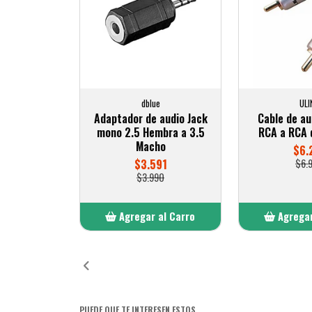
dblue
ULI
Adaptador de audio Jack
Cable de au
mono 2.5 Hembra a 3.5
RCA a RCA 
Macho
$6.
$3.591
$6.
$3.990
Agregar al Carro
Agregar
Añadido
Añ
PUEDE QUE TE INTERESEN ESTOS