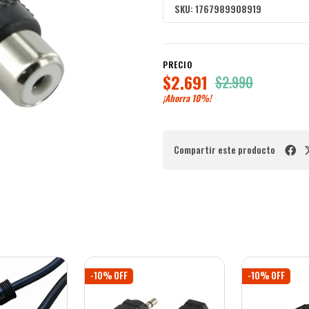
SKU:
1767989908919
PRECIO
$2.691
$2.990
¡Ahorra
10%
!
Compartir este producto
-10% OFF
-10% OFF